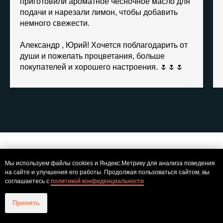
приготовили ароматное чесночное масло для
подачи и нарезали лимон, чтобы добавить
немного свежести.
Александр , Юрий! Хочется поблагодарить от
души и пожелать процветания, больше
покупателей и хорошего настроения. 🌷🌷🌷
КОНТАКТЫ
Мы используем файлы cookies и Яндекс.Метрику для анализа поведения
на сайте и улучшения его работы. Продолжая пользоваться сайтом, вы
соглашаетесь с
политикой конфиденциальности
+7 922 110 03 30
Принять
pav.teplo18@yandex.ru