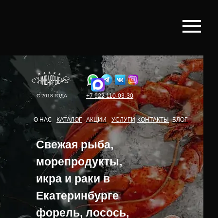
+7 922
110-03-30
С 2018 ГОДА
О НАС
КАТАЛОГ
АКЦИИ
УСЛУГИ
КОНТАКТЫ
БЛОГ
Свежая рыба,
морепродукты,
икра и раки в
Екатеринбурге
форель, лосось,