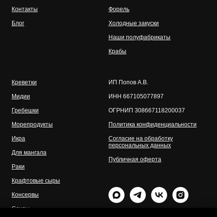
Контакты
Форель
Блог
Холодные закуски
Наши полуфабрикаты
Крабы
Креветки
ИП Попов А.В.
Мидии
ИНН 667105077897
Гребешки
ОГРНИП 308667118200037
Морепродукты
Политика конфиденциальности
Икра
Согласие на обработку
персональных данных
Для мангала
Публичная оферта
Раки
Крафтовые сыры
Консервы
Соусы