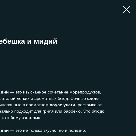
ебешка и мидий
идий
— это изысканное сочетание морепродуктов,
ителей легких и ароматных блюд. Сочные
филе
ринованные в ароматном
соусе унаги
, раскрывают
еально подходит для гриля или барбекю. Это блюдо
 к любому застолью.
идий
— это не только вкусно, но и полезно: