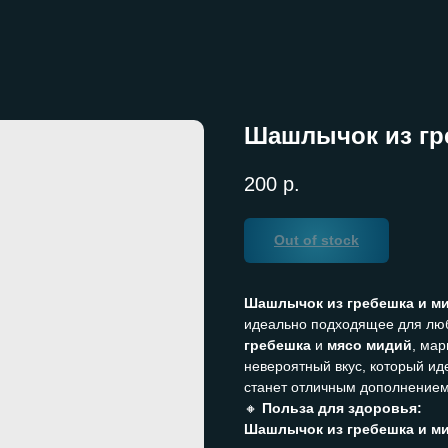
Шашлычок из гр
200
р.
Out of stock
Шашлычок из гребешка и м
идеально подходящее для люб
гребешка
и
мясо мидий
, ма
невероятный вкус, который ид
станет отличным дополнением
🔸
Польза для здоровья:
Шашлычок из гребешка и м