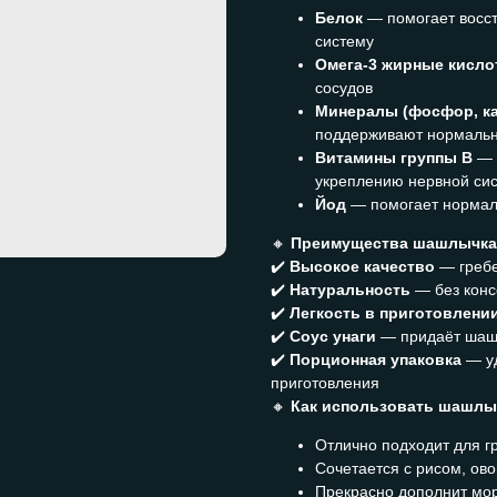
Белок
— помогает восс
систему
Омега-3 жирные кисл
сосудов
Минералы (фосфор, ка
поддерживают нормаль
Витамины группы B
— 
укреплению нервной си
Йод
— помогает нормал
🔸
Преимущества шашлычка 
✔️
Высокое качество
— гребе
✔️
Натуральность
— без конс
✔️
Легкость в приготовлени
✔️
Соус унаги
— придаёт шашл
✔️
Порционная упаковка
— уд
приготовления
🔸
Как использовать шашлы
Отлично подходит для гр
Сочетается с рисом, ов
Прекрасно дополнит мор