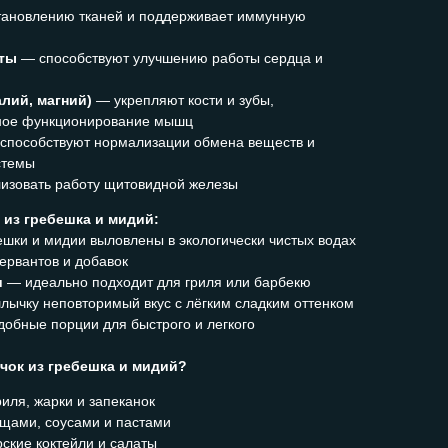
тановлению тканей и поддерживает иммунную
оты
— способствуют улучшению работы сердца и
лий, магний)
— укрепляют кости и зубы,
ное функционирование мышц
способствуют нормализации обмена веществ и
стемы
изовать работу щитовидной железы
из гребешка и мидий:
шки и мидии выловлены в экологически чистых водах
ервантов и добавок
и
— идеально подходит для гриля или барбекю
ычку неповторимый вкус с лёгким сладким оттенком
обные порции для быстрого и легкого
чок из гребешка и мидий?
иля, жарки и запеканок
ощами, соусами и пастами
ские коктейли и салаты