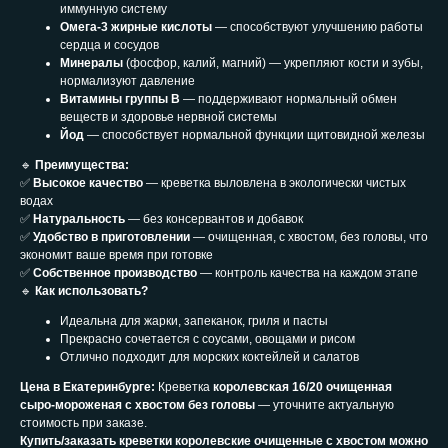
иммунную систему
Омега-3 жирные кислоты
— способствуют улучшению работы
сердца и сосудов
Минералы
(фосфор, калий, магний) — укрепляют кости и зубы,
нормализуют давление
Витамины группы B
— поддерживают нормальный обмен
веществ и здоровье нервной системы
Йод
— способствует нормальной функции щитовидной железы
🔹
Преимущества:
✅
Высокое качество
— креветка выловлена в экологически чистых
водах
✅
Натуральность
— без консервантов и добавок
✅
Удобство в приготовлении
— очищенная, с хвостом, без головы, что
экономит ваше время при готовке
✅
Собственное производство
— контроль качества на каждом этапе
🔹
Как использовать?
Идеальна для жарки, запеканок, гриля и пасты
Прекрасно сочетается с соусами, овощами и рисом
Отлично подходит для морских коктейлей и салатов
Цена в Екатеринбурге:
Креветка
королевская 16/20 очищенная
сыро-мороженая с хвостом без головы
— уточните актуальную
стоимость при заказе.
Купить/заказать креветки королевские очищенные с хвостом можно