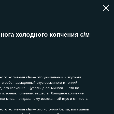
ога холодного копчения с/м
ого копчения с/м
— это уникальный и вкусный
т в себе насыщенный вкус осьминога и тонкий
дного копчения. Щупальца осьминога — это не
ый источник полезных веществ. Холодное копчение
тва мяса, придавая ему изысканный вкус и мягкость.
ого копчения с/м
— это источник белка, витаминов