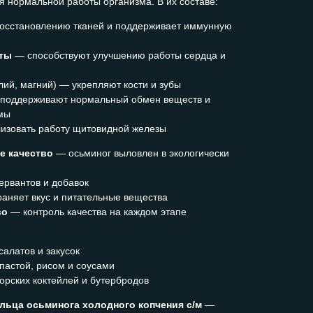
 нормальной работы организма. В их составе:
осстановлению тканей и поддерживает иммунную
оты
— способствуют улучшению работы сердца и
ий, магний) — укрепляют кости и зубы
поддерживают нормальный обмен веществ и
емы
изовать работу щитовидной железы
е качество
— осьминог выловлен в экологически
ервантов и добавок
аняет вкус и питательные вещества
во
— контроль качества на каждом этапе
алатов и закусок
пастой, рисом и соусами
орских коктейлей и бутербродов
льца осьминога холодного копчения с/м
—