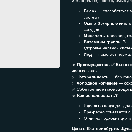
и минералов, необходимых для
Белок
— способствует в
систему
Омега-3 жирные кисл
сосудов
Минералы
(фосфор, кал
Витамины группы B
— 
здоровье нервной сист
Йод
— помогает нормал
🔹
Преимущества:
✅
Высоко
чистых водах
✅
Натуральность
— без конс
✅
Холодное копчение
— сохр
✅
Собственное производст
🔹
Как использовать?
Идеально подходит для с
Прекрасно сочетается с 
Отлично подходит для м
Цена в Екатеринбурге:
Щупа