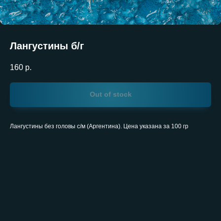
Лангустины б/г
160
р.
Out of stock
Лангустины без головы с/м (Аргентина). Цена указана за 100 гр