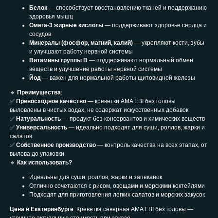
Белок
— способствует восстановлению тканей и поддержанию
здоровья мышц
Омега-3 жирные кислоты
— поддерживают здоровье сердца и
сосудов
Минералы (фосфор, магний, калий)
— укрепляют кости, зубы
и улучшают работу нервной системы
Витамины группы B
— поддерживают нормальный обмен
веществ и улучшение работы нервной системы
Йод
— важен для нормальной работы щитовидной железы
🔹
Преимущества
:
✅
Превосходное качество
— креветки AMA EBI без головы
выловлены в чистых водах, не содержат искусственных добавок
✅
Натуральность
— продукт без консервантов и химических веществ
✅
Универсальность
— идеально подходят для суши, роллов, жарки и
салатов
✅
Собственное производство
— контроль качества на всех этапах, от
вылова до упаковки
🔹
Как использовать?
Идеальны для суши, роллов, жарки и запеканок
Отлично сочетаются с рисом, овощами и морскими коктейлями
Подходят для приготовления легких салатов и морских закусок
Цена в Екатеринбурге
: Креветка северная AMA EBI без головы —
уточните актуальную стоимость при заказе.