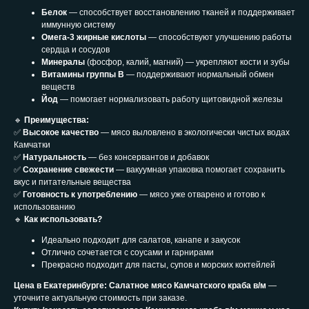
Белок
— способствует восстановлению тканей и поддерживает
иммунную систему
Омега-3 жирные кислоты
— способствуют улучшению работы
сердца и сосудов
Минералы
(фосфор, калий, магний) — укрепляют кости и зубы
Витамины группы B
— поддерживают нормальный обмен
веществ
Йод
— помогает нормализовать работу щитовидной железы
🔹
Преимущества:
✅
Высокое качество
— мясо выловлено в экологически чистых водах
Камчатки
✅
Натуральность
— без консервантов и добавок
✅
Сохранение свежести
— вакуумная упаковка помогает сохранить
вкус и питательные вещества
✅
Готовность к употреблению
— мясо уже отварено и готово к
использованию
🔹
Как использовать?
Идеально подходит для салатов, канапе и закусок
Отлично сочетается с соусами и гарнирами
Прекрасно подходит для пасты, супов и морских коктейлей
Цена в Екатеринбурге:
Салатное мясо Камчатского краба в/м
—
уточните актуальную стоимость при заказе.