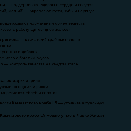
оты
— поддерживают здоровье сердца и сосудов
ий, магний) — укрепляют кости, зубы и нервную
поддерживают нормальный обмен веществ
изовать работу щитовидной железы
а региона
— камчатский краб выловлен в
мчатки
ервантов и добавок
е мясо с богатым вкусом
во
— контроль качества на каждом этапе
канок, жарки и гриля
оусами, овощами и рисом
 морских коктейлей и салатов
ности
Камчатского краба L5
— уточните актуальную
 Камчатского краба L5 можно у нас в Лавке Живая