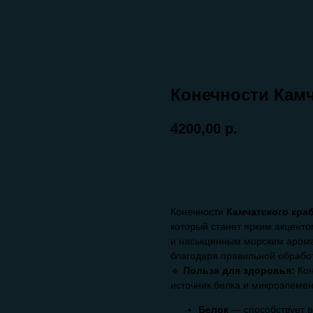
Конечности Камч
4200,00
р.
КУПИТЬ
Конечности
Камчатского краб
который станет ярким акцент
и насыщенным морским аромат
благодаря правильной обработ
🔹
Польза для здоровья:
Кон
источник белка и микроэлемент
Белок
— способствует в