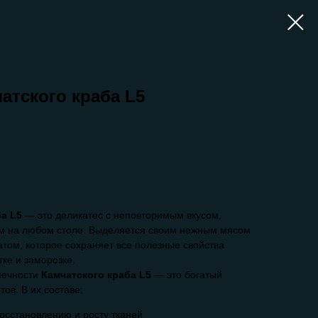
атского краба L5
а L5
— это деликатес с неповторимым вкусом,
ом на любом столе. Выделяется своим нежным мясом
ом, которое сохраняет все полезные свойства
ке и заморозке.
ечности
Камчатского краба L5
— это богатый
ов. В их составе:
осстановлению и росту тканей