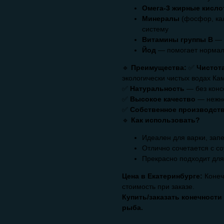
Омега-3 жирные кисл
Минералы
(фосфор, кал
систему
Витамины группы B
— 
Йод
— помогает нормал
🔹
Преимущества:
✅
Чистот
экологически чистых водах Ка
✅
Натуральность
— без конс
✅
Высокое качество
— нежно
✅
Собственное производст
🔹
Как использовать?
Идеален для варки, запе
Отлично сочетается с с
Прекрасно подходит для
Цена в Екатеринбурге:
Конеч
стоимость при заказе.
Купить/заказать конечности
рыба.