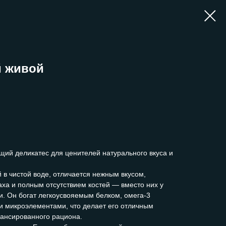
й живой
щий деликатес для ценителей натурального вкуса и
в чистой воде, отличается нежным вкусом,
аха и полным отсутствием костей — вместо них у
. Он богат легкоусвояемым белком, омега-3
 микроэлементами, что делает его отличным
лансированного рациона.