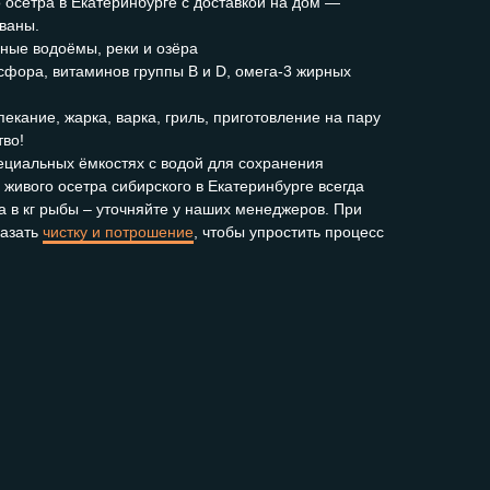
о осетра в Екатеринбурге с доставкой на дом —
ованы.
ные водоёмы, реки и озёра
осфора, витаминов группы B и D, омега-3 жирных
екание, жарка, варка, гриль, приготовление на пару
тво!
ециальных ёмкостях с водой для сохранения
живого осетра сибирского в Екатеринбурге всегда
ра в кг рыбы – уточняйте у наших менеджеров. При
казать
чистку и потрошение
, чтобы упростить процесс