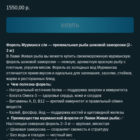
1550,00
р.
КУПИТЬ
Форель Мурманск с/м — премиальная рыба шоковой заморозки (2–
3 кг)
В Лавке Живая рыба вы можете купить свежемороженую мурманскую
форель шоковой заморозки — нежную, ароматную красную рыбу с
плотным, упругим мясом. Форель из холодных вод Мурманска
отличается ярким вкусом и идеальна для запекания, засолки, стейков,
жарки и ресторанных блюд.
🔹
Чем полезна форель:
– Натуральный источник белка — поддержка энергии и иммунитета
– Богата Омега-3 — здоровье сердца, кожи и сосудов
– Витамины A, D, B12 — крепкий иммунитет и правильный обмен
веществ
– Калий, фосфор, йод — поддержка костей и щитовидной железы
🔹
Преимущества мурманской форели от Лавки Живая рыба:
✅
Настоящая северная форель 2–3 кг — крупная, мясистая
✅ Шоковая заморозка — сохраняет свежесть и структуру
✅ Без воды и глазури — честный вес