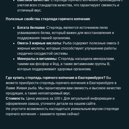
Высокое качество
: Стерлядь горячего копчения произведена с
учетом всех стандартов качества, что гарантирует свежесть и
отличный вкус.
Полезные свойства стерляди горячего копчения
:
Богата белками
: Стерлядь является источником легко
усваиваемого белка, который важен для восстановления и
поддержания тканей организма.
Омега-3 жирные кислоты
: Рыба содержит полезные омега-3
жирные кислоты, которые способствуют улучшению работы
сердечно-сосудистой системы.
Минералы и витамины
: Стерлядь насыщена минералами,
такими как фосфор и йод, а также витаминами группы B,
которые поддерживают здоровье организма.
Где купить стерлядь горячего копчения в Екатеринбурге?
Вы
можете приобрести стерлядь горячего копчения в Екатеринбурге в
Лавке Живая рыба. Мы гарантируем вам свежесть и высокое качество
продукции, а также неповторимый вкус.
Стоимость
: Цена указана за 100 г. Для актуальной информации и
оформления заказа, уточните детали на нашем сайте.
Не упустите возможность насладиться уникальным вкусом стерляди
горячего копчения – закажите прямо сейчас!